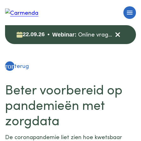
Online vragenuur: zorgdata veilig (her)gebruiken voor onderzoek
22.09.26
Webinar:
evron_left
terug
Beter voorbereid op
pandemieën met
zorgdata
De coronapandemie liet zien hoe kwetsbaar