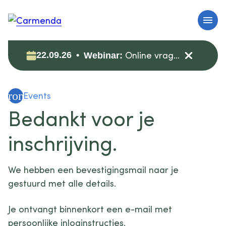
Online vragenuur: zorgdata veilig (her)gebruiken voor onderzoek
22.09.26
Webinar:
evron_left
Events
Bedankt voor je
inschrijving.
We hebben een bevestigingsmail naar je
gestuurd met alle details.
Je ontvangt binnenkort een e-mail met
persoonlijke inloginstructies.