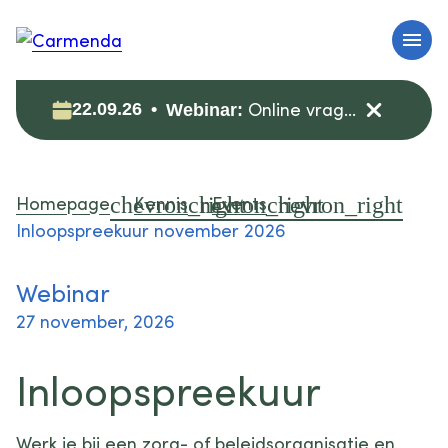
Online vragenuur: zorgdata veilig (her)gebruiken voor onderzoek
22.09.26
Webinar:
Homepage
Kennis
Events
Inloopspreekuur november 2026
Webinar
27 november, 2026
Inloopspreekuur
Werk je bij een zorg- of beleidsorganisatie en