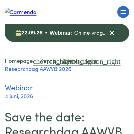
Online vragenuur: zorgdata veilig (her)gebruiken voor onderzoek
22.09.26
Webinar:
Homepage
Kennis
Events
Researchdag AAWVB 2026
Webinar
4 juni, 2026
Save the date:
Researchdag AAWVB