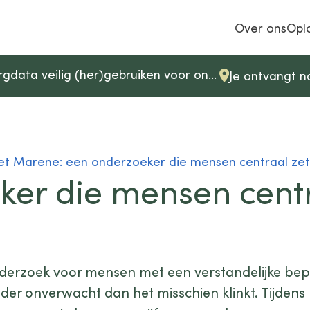
Over ons
Opl
ata veilig (her)gebruiken voor onderzoek
Je ontvangt n
Events & Scholing
Adviesge
Samen leren en delen over
Advies op maa
t Marene: een onderzoeker die mensen centraal zet
zorgdata, privacy en innovatie.
zorgdata veili
ker die mensen cent
Meer over events
Neem conta
derzoek voor mensen met een verstandelijke bep
er onverwacht dan het misschien klinkt. Tijdens