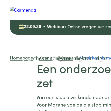
Online vragenuur: zorgd
22.09.26
Webinar:
Privacy tool
Automatisch pseudonimiseren van
Homepage
Kennis
Nieuws
Maak kennis me
patiënt- en cliëntgegevens. Veilig
Een onderzoe
en makkelijk.
zet
Meer over de Privacy tool
Van een studie wiskunde naar on
Voor Marene voelde die stap mind