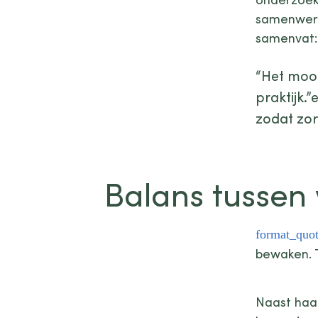
samenwerki
samenvat:
“Het mooi
praktijk.
zodat zor
Balans tussen 
bewaken. T
Naast haar