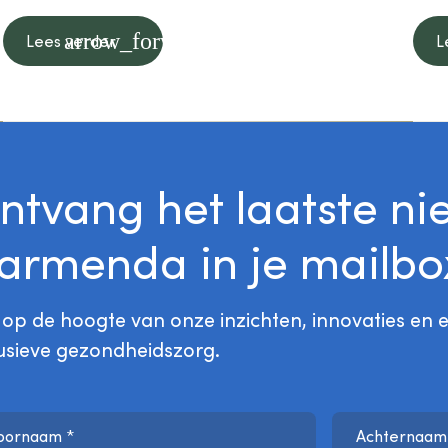
arrow_forward
Lees verder
L
ntvang het laatste ni
armenda in je mailbo
jf op de hoogte van onze inzichten, innovaties 
lusieve gezondheidszorg.
oornaam
*
Achternaa