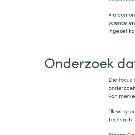
Via een o
science en
ingezet k
Onderzoek dat 
Die focus 
onderzoek 
van merke
“Ik wil gr
technisch 
Binnen Ca