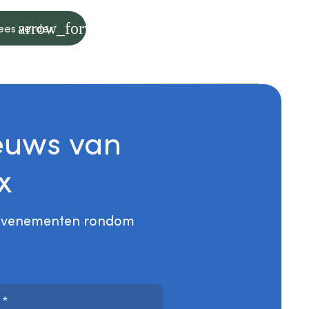
arrow_forward
ees verder
euws van
x
en evenementen rondom
m
*