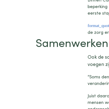
beperking 
eerste sta
de zorg er
Samenwerken 
Ook de s
voegen zi
“Soms denk
veranderin
Juist daar
mensen wo
onderzoek