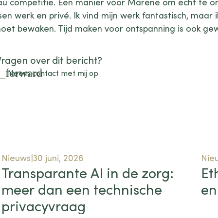
au competitie. Een manier voor Marene om echt te o
sen werk en privé. Ik vind mijn werk fantastisch, maar 
et bewaken. Tijd maken voor ontspanning is ook gewo
Vragen over dit bericht?
_forward
Neem contact met mij op
Nieuws
30 juni, 2026
Nie
Transparante AI in de zorg:
Et
meer dan een technische
en
privacyvraag