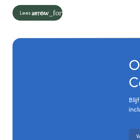
arrow_forward
Lees verder
O
C
Bli
inc
V