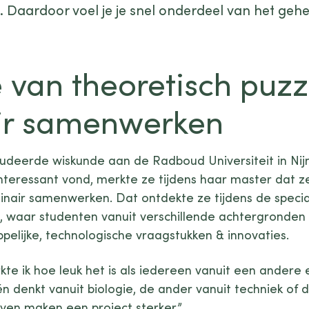
t. Daardoor voel je je snel onderdeel van het gehe
 van theoretisch puzz
nair samenwerken
udeerde wiskunde aan de Radboud Universiteit in Ni
nteressant vond, merkte ze tijdens haar master dat z
plinair samenwerken. Dat ontdekte ze tijdens de spec
n, waar studenten vanuit verschillende achtergrond
elijke, technologische vraagstukken & innovaties.
te ik hoe leuk het is als iedereen vanuit een andere
één denkt vanuit biologie, de ander vanuit techniek of d
ven maken een project sterker.”