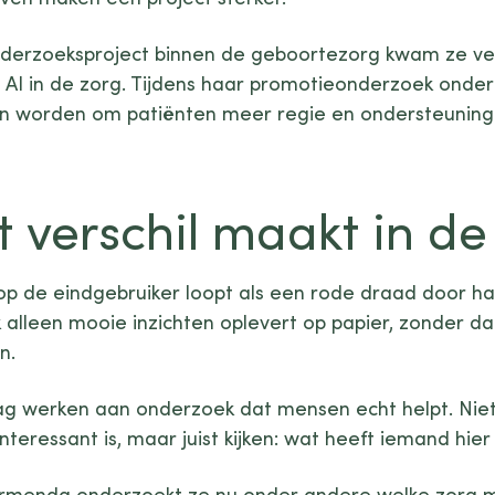
nderzoeksproject binnen de geboortezorg kwam ze ve
 AI in de zorg. Tijdens haar promotieonderzoek onderzo
an worden om patiënten meer regie en ondersteuning
verschil maakt in de 
op de eindgebruiker loopt als een rode draad door 
alleen mooie inzichten oplevert op papier, zonder dat
n.
aag werken aan onderzoek dat mensen echt helpt. Niet
interessant is, maar juist kijken: wat heeft iemand hie
rmenda onderzoekt ze nu onder andere welke zorg m