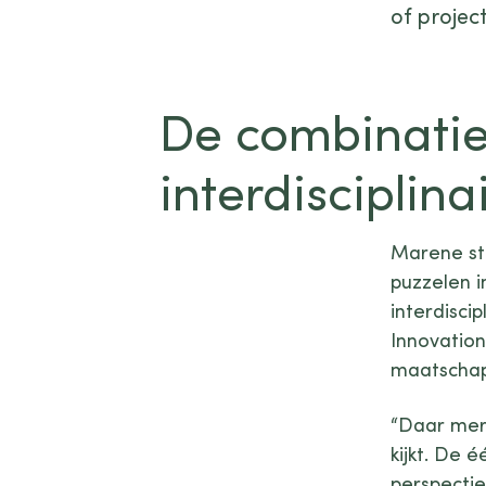
of projec
De combinatie
interdiscipli
Marene st
puzzelen i
interdisci
Innovatio
maatschapp
“Daar merk
kijkt. De 
perspectie