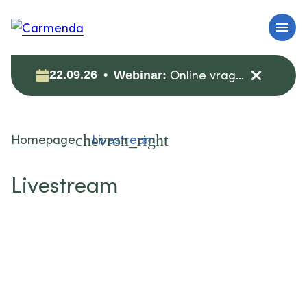
Online vragenuur: zorgdata veilig (her)gebruiken voor onderzoek
22.09.26
Webinar:
Homepage
Livestream
Livestream