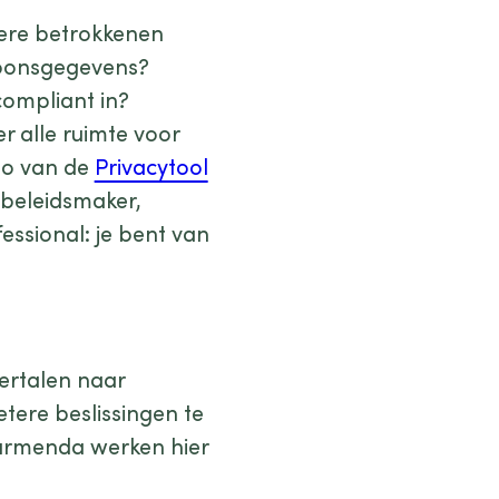
dere betrokkenen
soonsgegevens?
compliant in?
er alle ruimte voor
mo van de
Privacytool
 beleidsmaker,
essional: je bent van
ertalen naar
tere beslissingen te
armenda werken hier