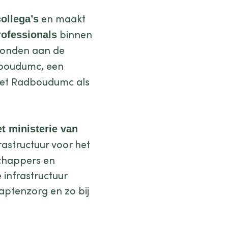
en maakt
collega’s
binnen
rofessionals
rbonden aan de
boudumc, een
het Radboudumc als
t ministerie van
astructuur voor het
chappers en
 infrastructuur
aptenzorg en zo bij