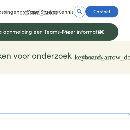
ossingen
Case Studies
Kennis
Contact
a aanmelding een Teams-link
Meer informatie
sprek
iken voor onderzoek
keyboard_arrow_d
Meer info
t voor zorgorganisaties die
g willen (her)gebruiken.
arrow_forward
ct met ons op