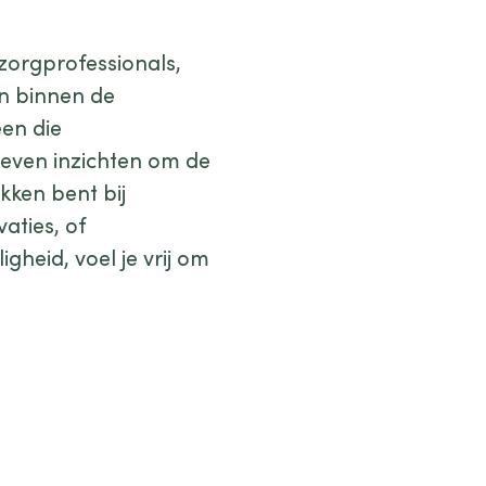
zorgprofessionals,
en binnen de
en die
reven inzichten om de
kken bent bij
aties, of
gheid, voel je vrij om