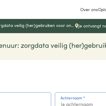
Over ons
Opl
ata veilig (her)gebruiken voor onderzoek
Je ontvangt n
Events & Scholing
Adviesge
enuur: zorgdata veilig (her)gebru
Samen leren en delen over
Advies op maa
zorgdata, privacy en innovatie.
zorgdata veili
Meer over events
Neem conta
Achternaam
*