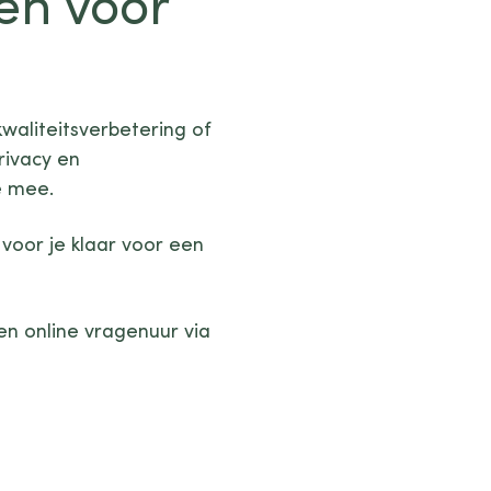
ken voor
waliteitsverbetering of
rivacy en
e mee.
oor je klaar voor een
en online vragenuur via